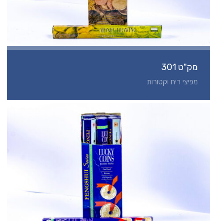
מק"ט 301
מפיצי ריח וקטורות