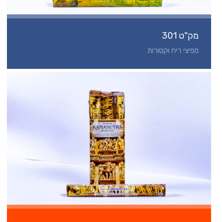
מק"ט 301
מפיצי ריח וקטורות