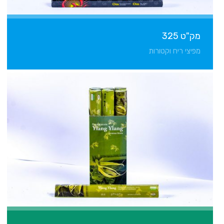
מק"ט 325
מפיצי ריח וקטורות