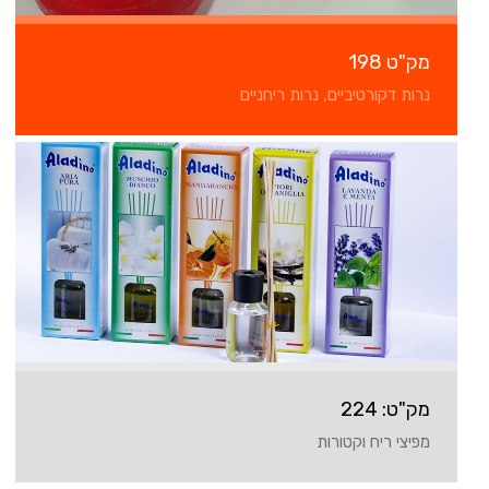
מק"ט 198
נרות דקורטיביים, נרות ריחניים
מק"ט: 224
מפיצי ריח וקטורות