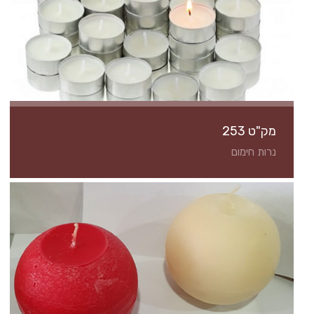
מק"ט 253
נרות חימום