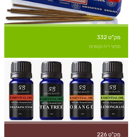
מק"ט 332
מפיצי ריח וקטורות
מק"ט 226