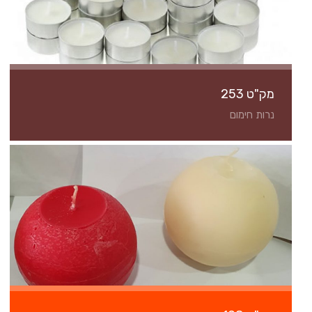
מק"ט 253
נרות חימום