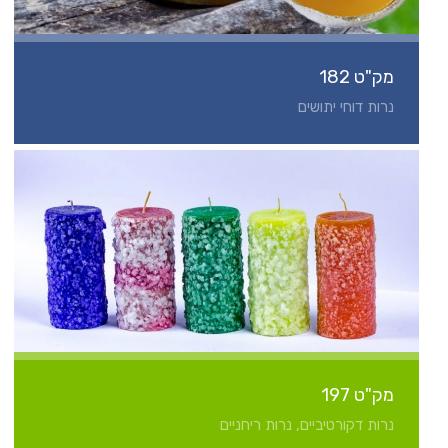
מק"ט 182
נרות דוחי יתושים
מק"ט 197
נרות דקורטיביים, נרות ריחניים