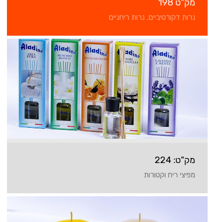
מק"ט 198
נרות דקורטיביים, נרות ריחניים
מק"ט: 224
מפיצי ריח וקטורות