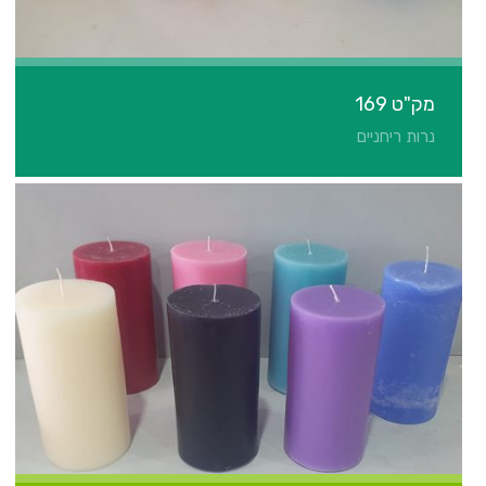
מק"ט 169
נרות ריחניים